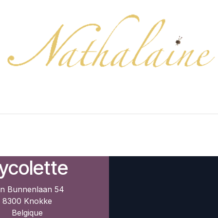
Collection
Cartes-cadeaux
Couleurs/Échantillons
ycolette
n Bunnenlaan 54
8300 Knokke
Belgique