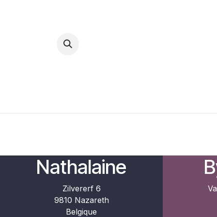
Se rendre au contenu
Accueil
Inspiration
Nathalaine
B
Zilvererf 6
Va
9810 Nazareth
Belgique