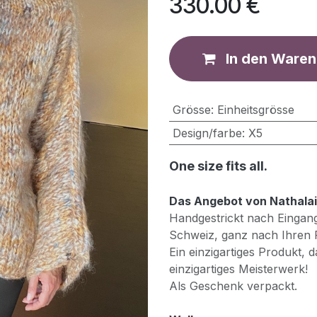
330.00
€
In den Waren
Grösse
:
Einheitsgrösse
Design/farbe
:
X5
One size fits all.
Das Angebot von Nathalai
Handgestrickt nach Eingang
Schweiz, ganz nach Ihren 
Ein einzigartiges Produkt, d
einzigartiges Meisterwerk!
Als Geschenk verpackt.