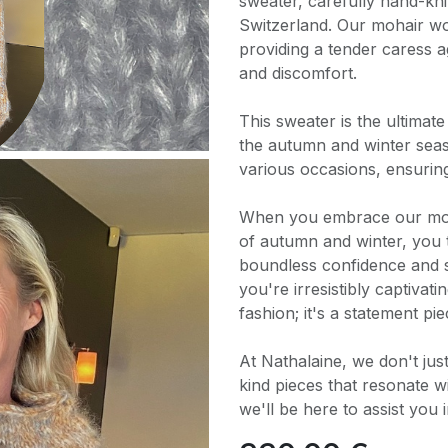
sweater, carefully hand-kni
Switzerland. Our mohair woo
providing a tender caress ag
and discomfort.
This sweater is the ultimat
the autumn and winter seaso
various occasions, ensurin
When you embrace our moh
of autumn and winter, you 
boundless confidence and so
you're irresistibly captivat
fashion; it's a statement p
At Nathalaine, we don't jus
kind pieces that resonate wi
we'll be here to assist you