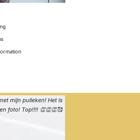
ing
ns
formation
met mijn pulleken! Het is
een foto! Top!!!! 👏👏👏🥰