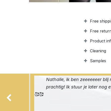
Free shipp
Free retur
Product in
Cleaning
Samples
Nathalie, ik ben zeeeeeeer blij 
prachtig! Ik stuur je later nog 
🥰🥰
Previous