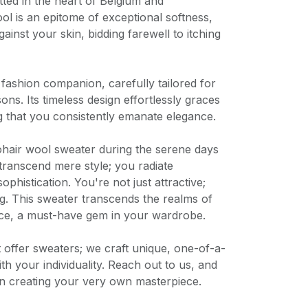
tted in the heart of Belgium and
l is an epitome of exceptional softness,
ainst your skin, bidding farewell to itching
e fashion companion, carefully tailored for
ns. Its timeless design effortlessly graces
g that you consistently emanate elegance.
air wool sweater during the serene days
transcend mere style; you radiate
phistication. You're not just attractive;
ing. This sweater transcends the realms of
iece, a must-have gem in your wardrobe.
t offer sweaters; we craft unique, one-of-a-
th your individuality. Reach out to us, and
 in creating your very own masterpiece.